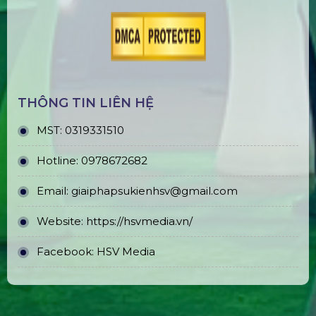
THÔNG TIN LIÊN HỆ
MST:
0319331510
Hotline:
0978672682
Email:
giaiphapsukienhsv@gmail.com
Website:
https://hsvmedia.vn/
Facebook:
HSV Media