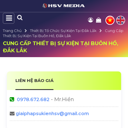
Trang Chủ
Thiết Bị Tổ Chức Sự Kiện Tại Đắk Lắk
Cung Cấp
Thiết Bị Sự Kiện Tại Buôn Hồ, Đắk Lắk
CUNG CẤP THIẾT BỊ SỰ KIỆN TẠI BUÔN HỒ,
ĐẮK LẮK
LIÊN HỆ BÁO GIÁ
- Mr.Hiền
0978.672.682
giaiphapsukienhsv@gmail.com