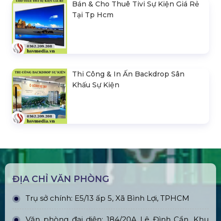
Bán & Cho Thuê Tivi Sự Kiện Giá Rẻ
Tại Tp Hcm
Thi Công & In Ấn Backdrop Sân
Khấu Sự Kiện
ĐỊA CHỈ VĂN PHÒNG
Trụ sở chính: E5/13 ấp 5, Xã Bình Lợi, TPHCM
Văn phòng đại diện: 184/20A Lê Đình Cẩn, Khu