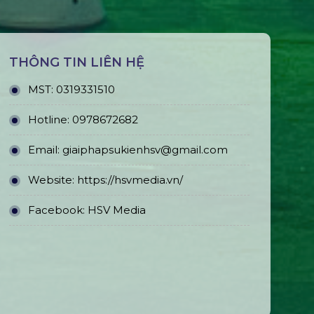
THÔNG TIN LIÊN HỆ
MST:
0319331510
Hotline:
0978672682
Email:
giaiphapsukienhsv@gmail.com
Website:
https://hsvmedia.vn/
Facebook:
HSV Media