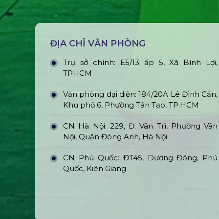
ĐỊA CHỈ VĂN PHÒNG
Trụ sở chính: E5/13 ấp 5, Xã Bình Lợi,
TPHCM
Văn phòng đại diện: 184/20A Lê Đình Cẩn,
Khu phố 6, Phường Tân Tạo, TP.HCM
CN Hà Nội: 229, Đ. Vân Trì, Phường Vân
Nội, Quận Đông Anh, Hà Nội
CN Phú Quốc: ĐT45, Dương Đông, Phú
Quốc, Kiên Giang