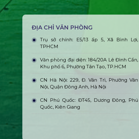
ĐỊA CHỈ VĂN PHÒNG
Trụ sở chính: E5/13 ấp 5, Xã Bình Lợi,
TPHCM
Văn phòng đại diện: 184/20A Lê Đình Cẩn,
Khu phố 6, Phường Tân Tạo, TP.HCM
CN Hà Nội: 229, Đ. Vân Trì, Phường Vân
Nội, Quận Đông Anh, Hà Nội
CN Phú Quốc: ĐT45, Dương Đông, Phú
Quốc, Kiên Giang