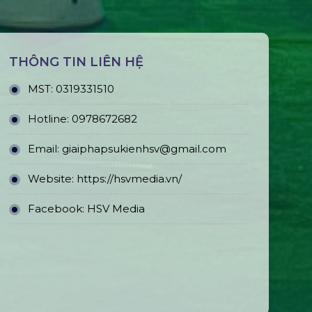
THÔNG TIN LIÊN HỆ
MST:
0319331510
Hotline:
0978672682
Email:
giaiphapsukienhsv@gmail.com
Website:
https://hsvmedia.vn/
Facebook:
HSV Media