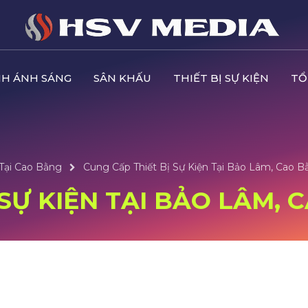
H ÁNH SÁNG
SÂN KHẤU
THIẾT BỊ SỰ KIỆN
TỔ
 Tại Cao Bằng
Cung Cấp Thiết Bị Sự Kiện Tại Bảo Lâm, Cao B
 SỰ KIỆN TẠI BẢO LÂM,