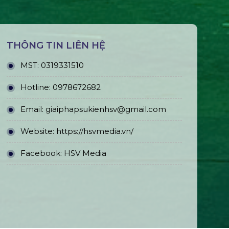
THÔNG TIN LIÊN HỆ
MST:
0319331510
Hotline:
0978672682
Email:
giaiphapsukienhsv@gmail.com
Website:
https://hsvmedia.vn/
Facebook:
HSV Media