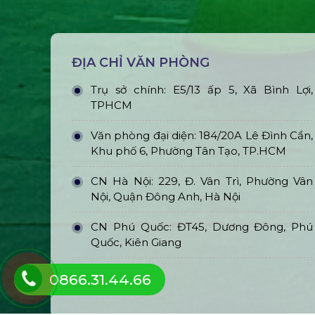
ĐỊA CHỈ VĂN PHÒNG
Trụ sở chính: E5/13 ấp 5, Xã Bình Lợi,
TPHCM
Văn phòng đại diện: 184/20A Lê Đình Cẩn,
Khu phố 6, Phường Tân Tạo, TP.HCM
CN Hà Nội: 229, Đ. Vân Trì, Phường Vân
Nội, Quận Đông Anh, Hà Nội
CN Phú Quốc: ĐT45, Dương Đông, Phú
Quốc, Kiên Giang
0866.31.44.66