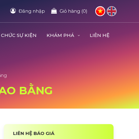
Đăng nhập
Giỏ hàng (0)
 CHỨC SỰ KIỆN
KHÁM PHÁ
LIÊN HỆ
ằng
 CAO BẰNG
LIÊN HỆ BÁO GIÁ