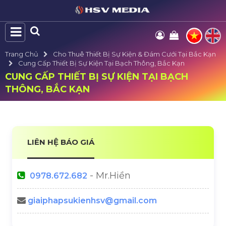
Trang Chủ
Cho Thuê Thiết Bị Sự Kiện & Đám Cưới Tại Bắc Kạn
Cung Cấp Thiết Bị Sự Kiện Tại Bạch Thông, Bắc Kạn
CUNG CẤP THIẾT BỊ SỰ KIỆN TẠI BẠCH
THÔNG, BẮC KẠN
LIÊN HỆ BÁO GIÁ
- Mr.Hiền
0978.672.682
giaiphapsukienhsv@gmail.com