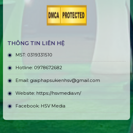
THÔNG TIN LIÊN HỆ
MST:
0319331510
Hotline:
0978672682
Email:
giaiphapsukienhsv@gmail.com
Website:
https://hsvmedia.vn/
Facebook:
HSV Media