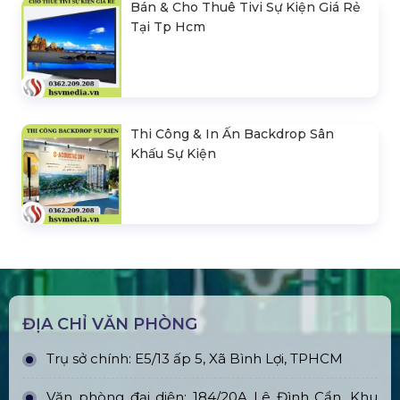
Bán & Cho Thuê Tivi Sự Kiện Giá Rẻ
Tại Tp Hcm
Thi Công & In Ấn Backdrop Sân
Khấu Sự Kiện
ĐỊA CHỈ VĂN PHÒNG
Trụ sở chính: E5/13 ấp 5, Xã Bình Lợi, TPHCM
Văn phòng đại diện: 184/20A Lê Đình Cẩn, Khu