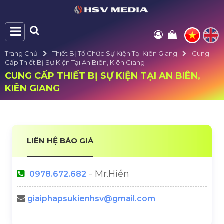
Trang Chủ
Thiết Bị Tổ Chức Sự Kiện Tại Kiên Giang
Cung
Cấp Thiết Bị Sự Kiện Tại An Biên, Kiên Giang
CUNG CẤP THIẾT BỊ SỰ KIỆN TẠI AN BIÊN,
KIÊN GIANG
LIÊN HỆ BÁO GIÁ
- Mr.Hiền
0978.672.682
giaiphapsukienhsv@gmail.com