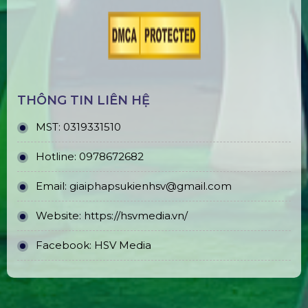
THÔNG TIN LIÊN HỆ
MST:
0319331510
Hotline:
0978672682
Email:
giaiphapsukienhsv@gmail.com
Website:
https://hsvmedia.vn/
Facebook:
HSV Media