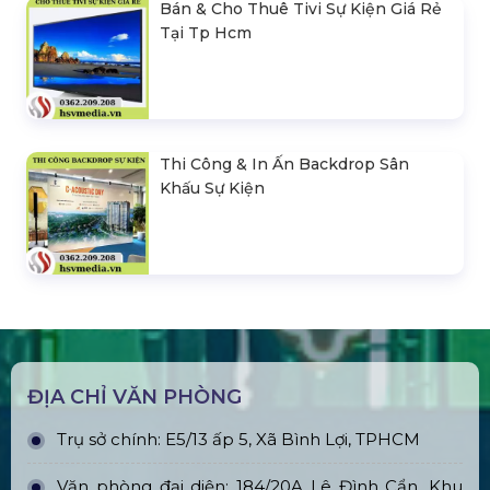
Bán & Cho Thuê Tivi Sự Kiện Giá Rẻ
Tại Tp Hcm
Thi Công & In Ấn Backdrop Sân
Khấu Sự Kiện
ĐỊA CHỈ VĂN PHÒNG
Trụ sở chính: E5/13 ấp 5, Xã Bình Lợi, TPHCM
Văn phòng đại diện: 184/20A Lê Đình Cẩn, Khu