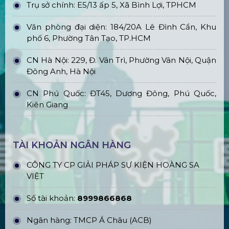
Trụ sở chính: E5/13 ấp 5, Xã Bình Lợi, TPHCM
Văn phòng đại diện: 184/20A Lê Đình Cẩn, Khu
phố 6, Phường Tân Tạo, TP.HCM
CN Hà Nội: 229, Đ. Vân Trì, Phường Vân Nội, Quận
Đông Anh, Hà Nội
CN Phú Quốc: ĐT45, Dương Đông, Phú Quốc,
Kiên Giang
TÀI KHOẢN NGÂN HÀNG
CÔNG TY CP GIẢI PHÁP SỰ KIỆN HOÀNG SA
VIỆT
Số tài khoản:
8999866868
Ngân hàng: TMCP Á Châu (ACB)