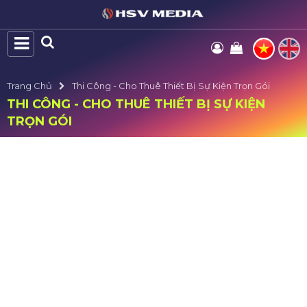
Trang Chủ
Thi Công - Cho Thuê Thiết Bị Sự Kiện Trọn Gói
THI CÔNG - CHO THUÊ THIẾT BỊ SỰ KIỆN
TRỌN GÓI