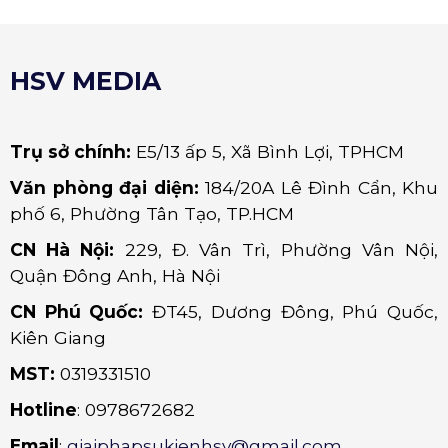
HSV MEDIA
Trụ sở chính:
E5/13 ấp 5, Xã Bình Lợi, TPHCM
Văn phòng đại diện:
184/20A Lê Đình Cẩn, Khu
phố 6, Phường Tân Tạo, TP.HCM
CN Hà Nội:
229, Đ. Vân Trì, Phường Vân Nội,
Quận Đông Anh, Hà Nội
CN Phú Quốc:
ĐT45, Dương Đông, Phú Quốc,
Kiên Giang
MST:
0319331510
Hotline
: 0978672682
Email
:
giaiphapsukienhsv@gmail.com