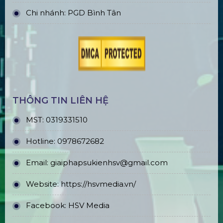
Chi nhánh: PGD Bình Tân
THÔNG TIN LIÊN HỆ
MST:
0319331510
Hotline:
0978672682
Email:
giaiphapsukienhsv@gmail.com
Website:
https://hsvmedia.vn/
Facebook:
HSV Media