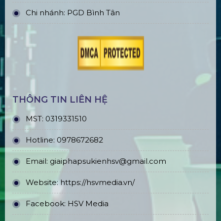
Chi nhánh: PGD Bình Tân
THÔNG TIN LIÊN HỆ
MST:
0319331510
Hotline:
0978672682
Email:
giaiphapsukienhsv@gmail.com
Website:
https://hsvmedia.vn/
Facebook:
HSV Media