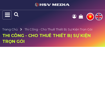
Trang Chủ
Thi Công - Cho Thuê Thiết Bị Sự Kiện Trọn Gói
THI CÔNG - CHO THUÊ THIẾT BỊ SỰ KIỆN
TRỌN GÓI