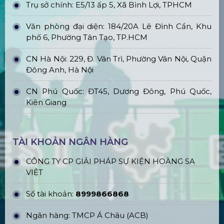
Trụ sở chính: E5/13 ấp 5, Xã Bình Lợi, TPHCM
Văn phòng đại diện: 184/20A Lê Đình Cẩn, Khu
phố 6, Phường Tân Tạo, TP.HCM
CN Hà Nội: 229, Đ. Vân Trì, Phường Vân Nội, Quận
Đông Anh, Hà Nội
CN Phú Quốc: ĐT45, Dương Đông, Phú Quốc,
Kiên Giang
TÀI KHOẢN NGÂN HÀNG
CÔNG TY CP GIẢI PHÁP SỰ KIỆN HOÀNG SA
VIỆT
Số tài khoản:
8999866868
Ngân hàng: TMCP Á Châu (ACB)