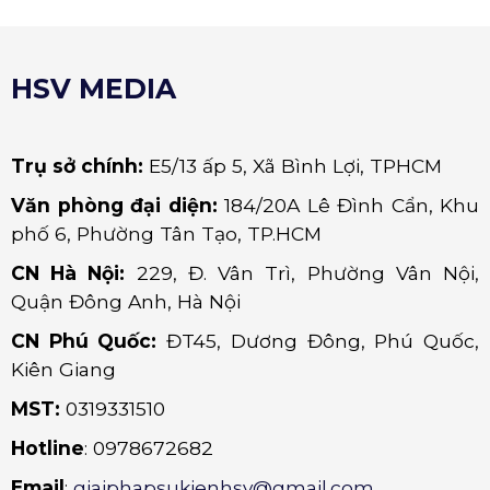
HSV MEDIA
Trụ sở chính:
E5/13 ấp 5, Xã Bình Lợi, TPHCM
Văn phòng đại diện:
184/20A Lê Đình Cẩn, Khu
phố 6, Phường Tân Tạo, TP.HCM
CN Hà Nội:
229, Đ. Vân Trì, Phường Vân Nội,
Quận Đông Anh, Hà Nội
CN Phú Quốc:
ĐT45, Dương Đông, Phú Quốc,
Kiên Giang
MST:
0319331510
Hotline
: 0978672682
Email
:
giaiphapsukienhsv@gmail.com